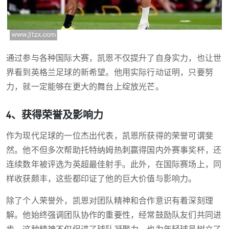
通过参与各种国际大赛，凯恩不仅提升了自身实力，也让世
界看到英格兰足球的新希望。他用实际行动证明，只要努
力，就一定能够在更大的舞台上绽放光芒。
4、获得荣誉及影响力
作为现代足球的一位杰出代表，凯恩所获得的荣誉可谓斐
然。他不但多次帮助托特纳姆热刺赢得国内外赛事奖杯，还
连续数年被评选为英超最佳射手。此外，在国际赛场上，同
样收获颇丰，这些都印证了他的巨大价值与影响力。
除了个人荣誉外，凯恩对团队精神和合作意识有着深刻理
解。他始终强调团队协作的重要性，经常鼓励队友们共同进