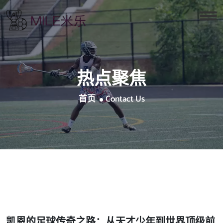
热点聚焦
首页
Contact Us
凯恩的足球传奇之路：从天才少年到世界顶级前