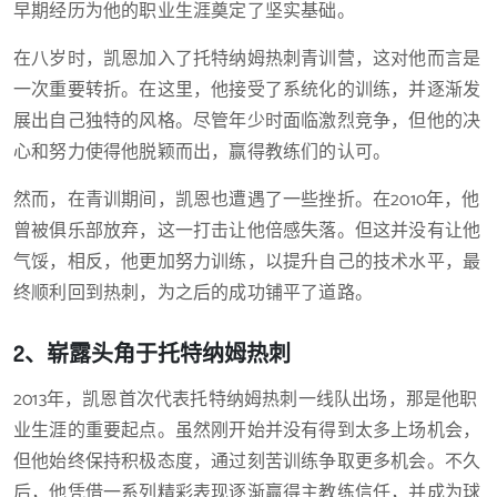
早期经历为他的职业生涯奠定了坚实基础。
在八岁时，凯恩加入了托特纳姆热刺青训营，这对他而言是
一次重要转折。在这里，他接受了系统化的训练，并逐渐发
展出自己独特的风格。尽管年少时面临激烈竞争，但他的决
心和努力使得他脱颖而出，赢得教练们的认可。
然而，在青训期间，凯恩也遭遇了一些挫折。在2010年，他
曾被俱乐部放弃，这一打击让他倍感失落。但这并没有让他
气馁，相反，他更加努力训练，以提升自己的技术水平，最
终顺利回到热刺，为之后的成功铺平了道路。
2、崭露头角于托特纳姆热刺
2013年，凯恩首次代表托特纳姆热刺一线队出场，那是他职
业生涯的重要起点。虽然刚开始并没有得到太多上场机会，
但他始终保持积极态度，通过刻苦训练争取更多机会。不久
后，他凭借一系列精彩表现逐渐赢得主教练信任，并成为球