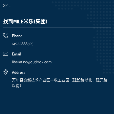
XML
找到
MILE米乐(集团)
Phone
14922888593
Email
liberating@outlook.com
Address
万年县高新技术产业区丰收工业园（建设路以北、建元路
以南）