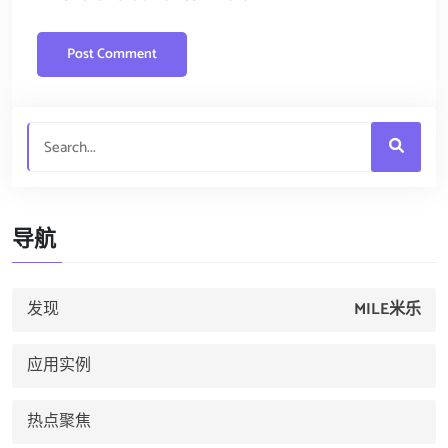
导航
发现
MILE米乐
应用实例
热点聚焦