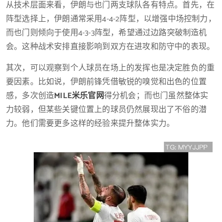
从技术层面来看，伊朗与也门两支球队各有特点。首先，在
阵型选择上，伊朗通常采用4-4-2阵型，以增强中场控制力，
而也门则倾向于使用4-3-3阵型，希望通过边路突破制造机
会。这种战术安排直接影响到双方在进攻和防守中的表现。
其次，可以观察到个人球员在场上的发挥也是决定胜负的重
要因素。比如说，伊朗前锋凭借敏锐的嗅觉和出色的位置
感，多次创造
MILE米乐官网
得分机会；而也门虽然整体实
力较弱，但某些关键位置上的球员仍然展现出了不俗的潜
力。他们需要更多这样的经验来提升整体实力。