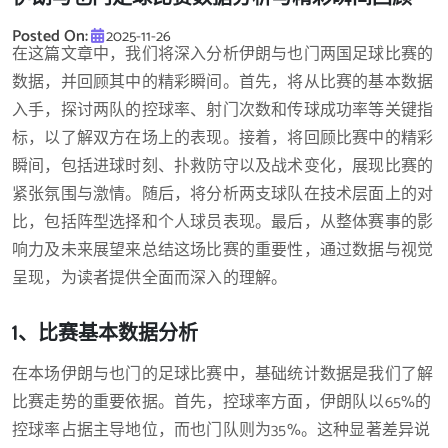
Posted On:
2025-11-26
在这篇文章中，我们将深入分析伊朗与也门两国足球比赛的
数据，并回顾其中的精彩瞬间。首先，将从比赛的基本数据
入手，探讨两队的控球率、射门次数和传球成功率等关键指
标，以了解双方在场上的表现。接着，将回顾比赛中的精彩
瞬间，包括进球时刻、扑救防守以及战术变化，展现比赛的
紧张氛围与激情。随后，将分析两支球队在技术层面上的对
比，包括阵型选择和个人球员表现。最后，从整体赛事的影
响力及未来展望来总结这场比赛的重要性，通过数据与视觉
呈现，为读者提供全面而深入的理解。
1、比赛基本数据分析
在本场伊朗与也门的足球比赛中，基础统计数据是我们了解
比赛走势的重要依据。首先，控球率方面，伊朗队以65%的
控球率占据主导地位，而也门队则为35%。这种显著差异说