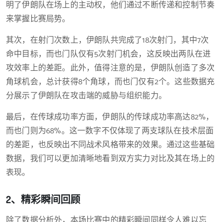
明了伊朗队在场上的主动权，他们通过不断传递和控制节奏
来掌握比赛局势。
其次，在射门次数上，伊朗队共完成了18次射门，其中7次
命中目标，而也门队仅有5次射门机会，这反映出两队在进
攻效率上的差距。此外，值得注意的是，伊朗队创造了多次
角球机会，总计获得8个角球，而也门仅有2个。这些数据充
分展示了伊朗队在攻击端的威胁与组织能力。
最后，在传球成功率方面，伊朗队的传球成功率高达82%，
而也门则为68%。这一数字不仅体现了两支球队在技术层面
的差距，也反映出不同战术风格带来的效果。通过这些基础
数据，我们可以更加清晰地看到双方实力对比及其在场上的
表现。
2、精彩瞬间回顾
除了数据分析外，本场比赛中的精彩瞬间同样令人难以忘