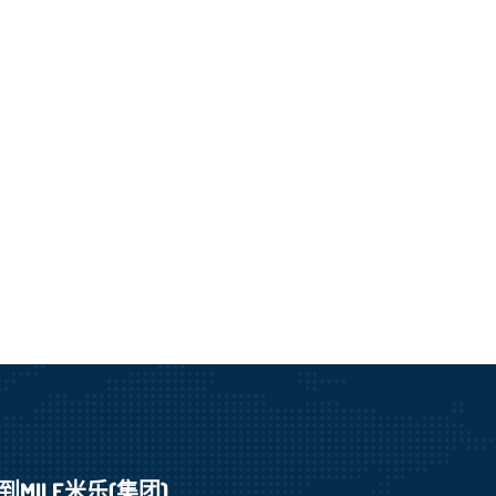
到
MILE米乐(集团)