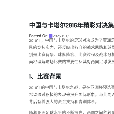
中国与卡塔尔2016年精彩对决
Posted On:
2025-11-17
2016年，中国与卡塔尔的足球对决成为了亚
队的竞技实力，还反映出各自的战术思路和球
别是比赛背景、球队阵容、比赛过程及战术分
面地理解这场比赛的重要性及其对两国足球发
1、比赛背景
2016年的中国与卡塔尔之战，是在亚洲杯预
希望通过积极的表现来提升国际形象。与此同
背后有着强大的资金支持和青训体系。
随着亚洲足球水平的不断提高，两国之间的较