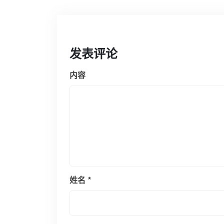
发表评论
内容
姓名
*